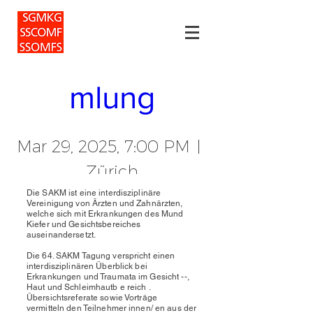
64. SAKM-
Jahresversam
mlung
Mar 29, 2025, 7:00 PM
Zürich
Die SAKM ist eine interdisziplinäre
Vereinigung von Ärzten und Zahnärzten,
welche sich mit Erkrankungen des Mund
Details
Kiefer und Gesichtsbereiches
auseinandersetzt.
Die 64. SAKM Tagung verspricht einen
interdisziplinären Überblick bei
Erkrankungen und Traumata im Gesicht --,
Haut und Schleimhautb e reich .
Übersichtsreferate sowie
Vorträge
vermitteln den Teilnehmer innen/ en aus der